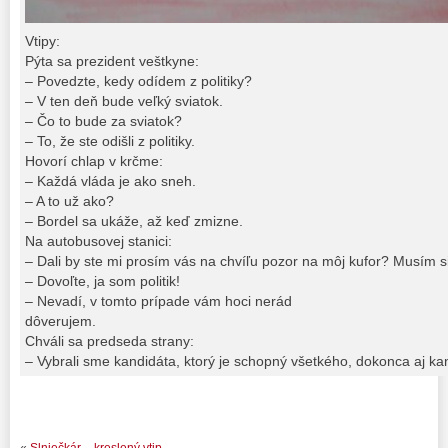
Vtipy:
Pýta sa prezident veštkyne:
– Povedzte, kedy odídem z politiky?
– V ten deň bude veľký sviatok.
– Čo to bude za sviatok?
– To, že ste odišli z politiky.
Hovorí chlap v krčme:
– Každá vláda je ako sneh.
– A to už ako?
– Bordel sa ukáže, až keď zmizne.
Na autobusovej stanici:
– Dali by ste mi prosím vás na chvíľu pozor na môj kufor? Musím si
– Dovoľte, ja som politik!
– Nevadí, v tomto prípade vám hoci nerád
dôverujem.
Chváli sa predseda strany:
– Vybrali sme kandidáta, ktorý je schopný všetkého, dokonca aj ka
«
Slniečkár – kreslený vtip