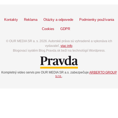
Kontakty
Reklama
Otázky a odpovede
Podmienky používania
Cookies
GDPR
© OUR MEDIA SR a. s. 2026. Autorské práva sú vyhradené a vykonáva ich
vydavateľ,
viac info
.
Blogovací systém Blog.Pravda.sk beží na technológií Wordpress.
Kompletný video servis pre OUR MEDIA SR a.s. zabezpečuje
ARBERTO GROUP
s.r.o.
.