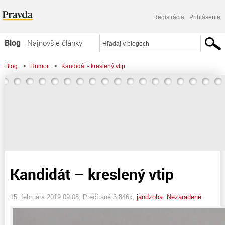
Registrácia
Prihlásenie
Blog
Najnovšie články
Najčítanejšie články
Blog
>
Humor
>
Kandidát - kreslený vtip
Najkomentovanejšie články
Zoznam blogov
Komerčné blogy
Kandidát – kreslený vtip
15. februára 2019 09:08
, Prečítané 3 846x,
jandzoba
,
Nezaradené