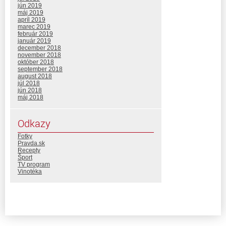
jún 2019
máj 2019
apríl 2019
marec 2019
február 2019
január 2019
december 2018
november 2018
október 2018
september 2018
august 2018
júl 2018
jún 2018
máj 2018
Odkazy
Fotky
Pravda.sk
Recepty
Šport
TV program
Vinotéka