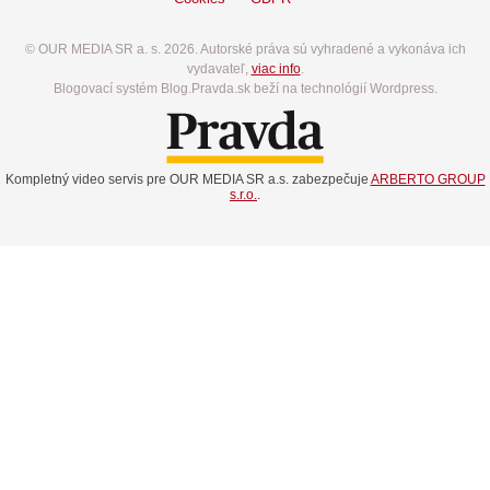
© OUR MEDIA SR a. s. 2026. Autorské práva sú vyhradené a vykonáva ich
vydavateľ,
viac info
.
Blogovací systém Blog.Pravda.sk beží na technológií Wordpress.
Kompletný video servis pre OUR MEDIA SR a.s. zabezpečuje
ARBERTO GROUP
s.r.o.
.