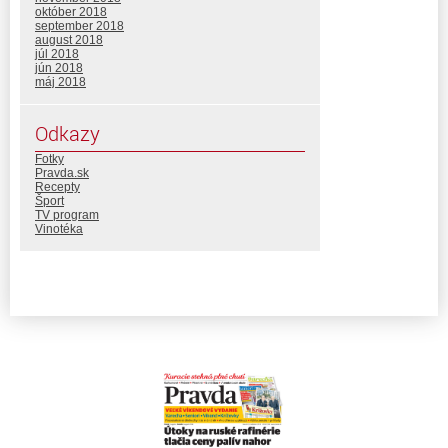
október 2018
september 2018
august 2018
júl 2018
jún 2018
máj 2018
Odkazy
Fotky
Pravda.sk
Recepty
Šport
TV program
Vinotéka