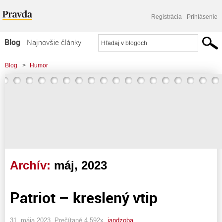
Registrácia
Prihlásenie
Blog
Najnovšie články
Najčítanejšie články
Blog
>
Humor
Najkomentovanejšie články
Zoznam blogov
Komerčné blogy
Archív:
máj, 2023
Patriot – kreslený vtip
31. mája 2023, Prečítané 4 592x,
jandzoba