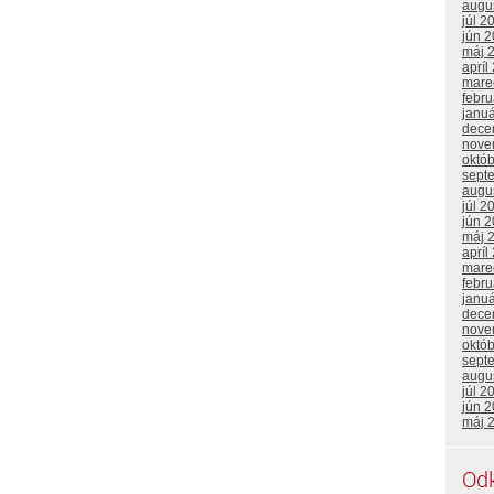
augu
júl 2
jún 
máj 
apríl
mare
febr
janu
dece
nove
októ
sept
augu
júl 2
jún 
máj 
apríl
mare
febr
janu
dece
nove
októ
sept
augu
júl 2
jún 
máj 
Od