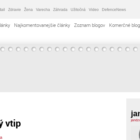
tail
Zdravie
Žena
Varecha
Záhrada
Užitočná
Video
DefenceNews
lánky
Najkomentovanejšie články
Zoznam blogov
Komerčné blog
ja
 vtip
jandz
ba