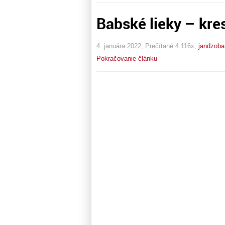
Babské lieky – kres
4. januára 2022, Prečítané 4 116x,
jandzoba
Pokračovanie článku