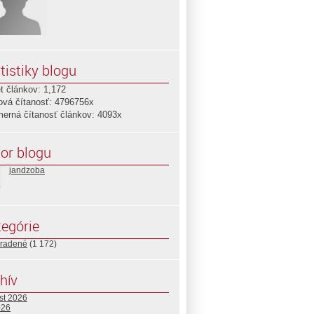
tistiky blogu
t článkov: 1,172
ová čítanosť: 4796756x
merná čítanosť článkov: 4093x
or blogu
jandzoba
egórie
radené
(1 172)
hív
st 2026
026