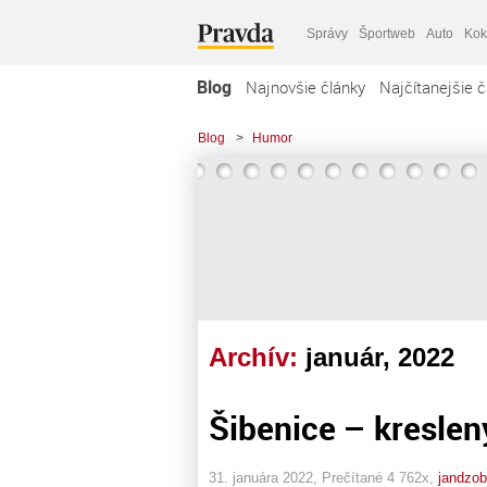
Správy
Športweb
Auto
Kok
Blog
Najnovšie články
Najčítanejšie č
Blog
>
Humor
Archív:
január, 2022
Šibenice – kreslený
31. januára 2022, Prečítané 4 762x,
jandzo