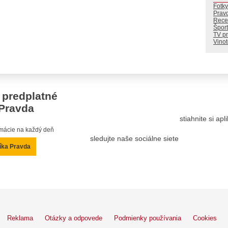
Fotky
Prav
Rece
Šport
TV p
Vino
 predplatné
Pravda
stiahnite si ap
ormácie na každý deň
sledujte naše sociálne siete
íka Pravda
Reklama
Otázky a odpovede
Podmienky používania
Cookies