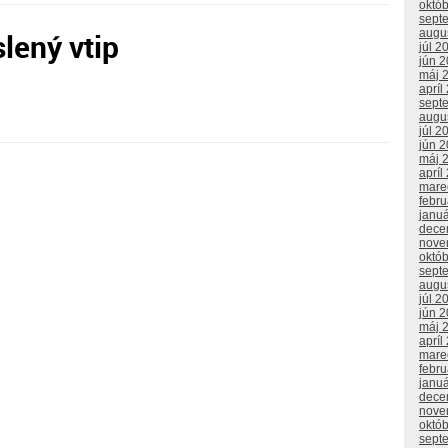
októ
sept
lený vtip
augu
júl 2
jún 
máj 
apríl
sept
augu
júl 2
jún 
máj 
apríl
mare
febr
janu
dece
nove
októ
sept
augu
júl 2
jún 
máj 
apríl
mare
febr
janu
dece
nove
októ
sept