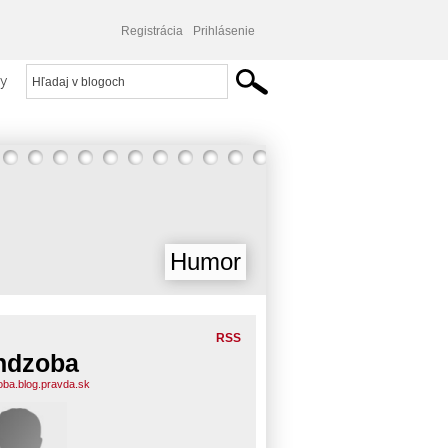
Registrácia
Prihlásenie
y
Humor
RSS
ndzoba
oba.blog.pravda.sk