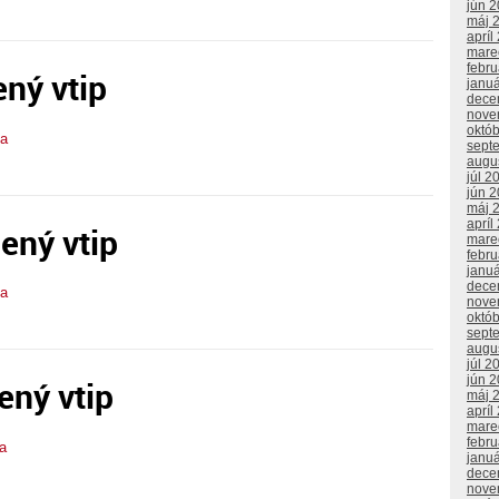
jún 
máj 
apríl
mare
febr
ený vtip
janu
dece
nove
októ
ba
sept
augu
júl 2
jún 
máj 
apríl
ený vtip
mare
febr
janu
dece
ba
nove
októ
sept
augu
júl 2
jún 
ený vtip
máj 
apríl
mare
febr
a
janu
dece
nove