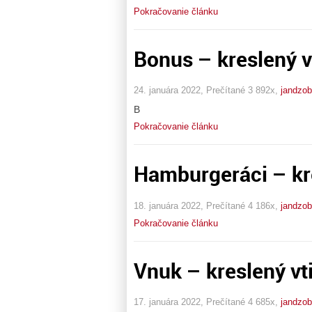
Pokračovanie článku
Bonus – kreslený v
24. januára 2022, Prečítané 3 892x,
jandzo
B
Pokračovanie článku
Hamburgeráci – kre
18. januára 2022, Prečítané 4 186x,
jandzo
Pokračovanie článku
Vnuk – kreslený vt
17. januára 2022, Prečítané 4 685x,
jandzo