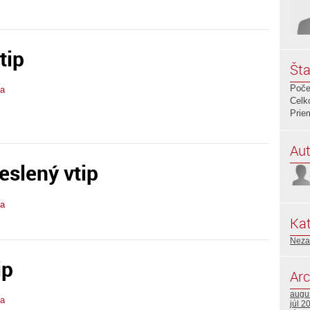
tip
Šta
Poče
ba
Celk
Prie
Aut
slený vtip
ba
Kat
Neza
ip
Arc
augu
ba
júl 2