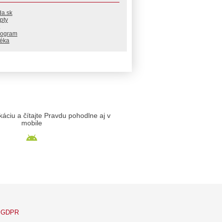
da.sk
pty
rogram
téka
likáciu a čítajte Pravdu pohodlne aj v
mobile
GDPR