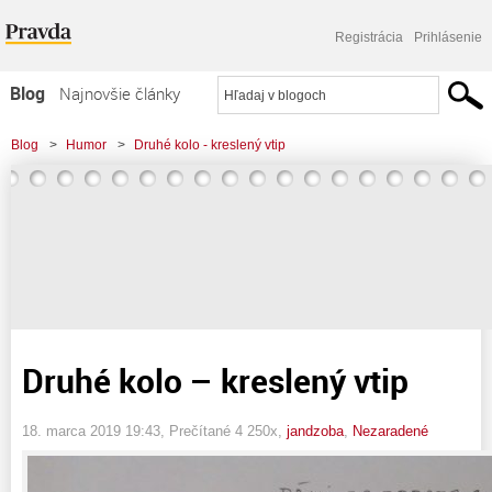
Registrácia
Prihlásenie
Blog
Najnovšie články
Najčítanejšie články
Blog
>
Humor
>
Druhé kolo - kreslený vtip
Najkomentovanejšie články
Zoznam blogov
Komerčné blogy
Druhé kolo – kreslený vtip
18. marca 2019 19:43
, Prečítané 4 250x,
jandzoba
,
Nezaradené