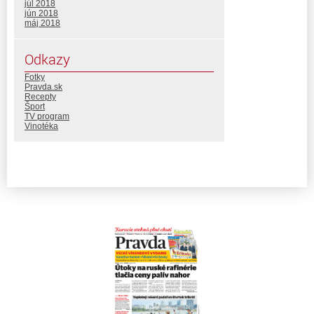
júl 2018
jún 2018
máj 2018
Odkazy
Fotky
Pravda.sk
Recepty
Šport
TV program
Vinotéka