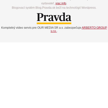
vydavateľ,
viac info
.
Blogovací systém Blog.Pravda.sk beží na technológií Wordpress.
Kompletný video servis pre OUR MEDIA SR a.s. zabezpečuje
ARBERTO GROUP
s.r.o.
.