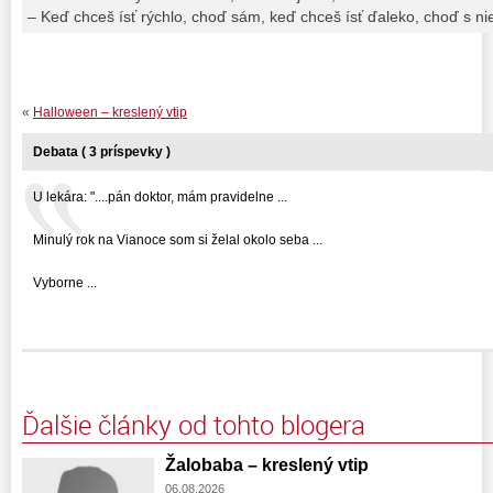
– Keď chceš ísť rýchlo, choď sám, keď chceš ísť ďaleko, choď s n
«
Halloween – kreslený vtip
Debata ( 3 príspevky )
U lekára: "....pán doktor, mám pravidelne ...
Minulý rok na Vianoce som si želal okolo seba ...
Vyborne ...
Ďalšie články od tohto blogera
Žalobaba – kreslený vtip
06.08.2026