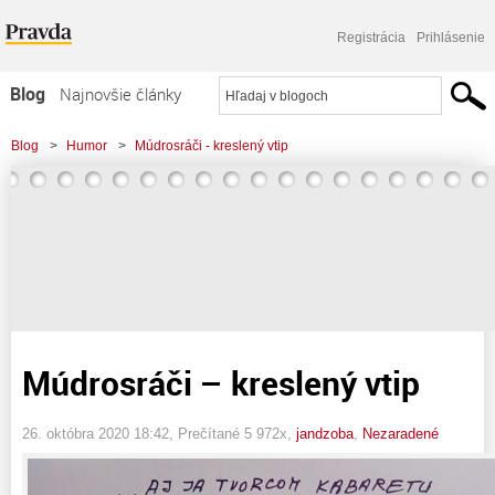
Registrácia
Prihlásenie
Blog
Najnovšie články
Najčítanejšie články
Blog
>
Humor
>
Múdrosráči - kreslený vtip
Najkomentovanejšie články
Zoznam blogov
Komerčné blogy
Múdrosráči – kreslený vtip
26. októbra 2020 18:42
, Prečítané 5 972x,
jandzoba
,
Nezaradené