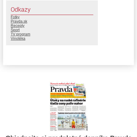
Odkazy
Fotky
Pravda.sk
Recepty
Šport
TV program
Vinotéka