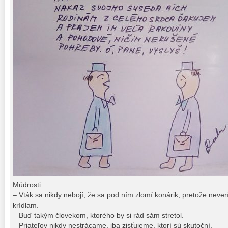
Múdrosti:
– Vták sa nikdy nebojí, že sa pod ním zlomí konárik, pretože never
krídlam.
– Buď takým človekom, ktorého by si rád sám stretol.
– Priateľov nikdy nestrácame, iba zisťujeme, ktorí sú skutoční.