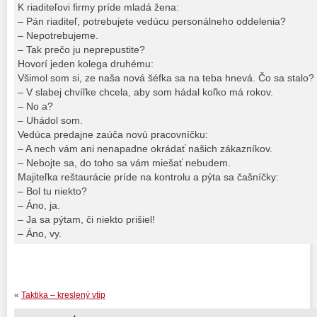
K riaditeľovi firmy príde mladá žena:
– Pán riaditeľ, potrebujete vedúcu personálneho oddelenia?
– Nepotrebujeme.
– Tak prečo ju neprepustite?
Hovorí jeden kolega druhému:
Všimol som si, ze naša nová šéfka sa na teba hnevá. Čo sa stalo?
– V slabej chvíľke chcela, aby som hádal koľko má rokov.
– No a?
– Uhádol som.
Vedúca predajne zaúča novú pracovníčku:
– A nech vám ani nenapadne okrádať našich zákazníkov.
– Nebojte sa, do toho sa vám miešať nebudem.
Majiteľka reštaurácie príde na kontrolu a pýta sa čašníčky:
– Bol tu niekto?
– Áno, ja.
– Ja sa pýtam, či niekto prišiel!
– Áno, vy.
«
Taktika – kreslený vtip