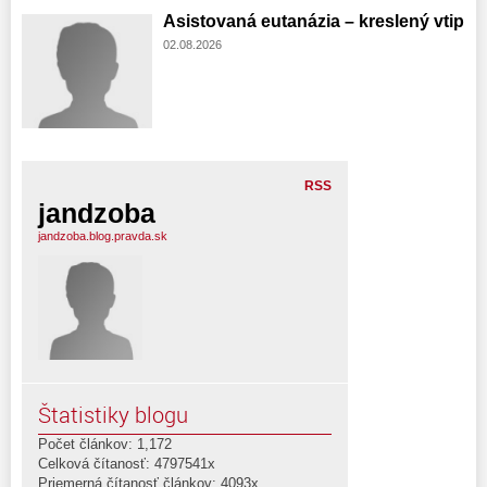
Asistovaná eutanázia – kreslený vtip
02.08.2026
RSS
jandzoba
jandzoba.blog.pravda.sk
Štatistiky blogu
Počet článkov: 1,172
Celková čítanosť: 4797541x
Priemerná čítanosť článkov: 4093x