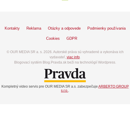
Kontakty
Reklama
Otázky a odpovede
Podmienky používania
Cookies
GDPR
© OUR MEDIA SR a. s. 2026. Autorské práva sú vyhradené a vykonáva ich
vydavateľ,
viac info
.
Blogovací systém Blog.Pravda.sk beží na technológií Wordpress.
Kompletný video servis pre OUR MEDIA SR a.s. zabezpečuje
ARBERTO GROUP
s.r.o.
.