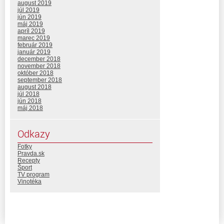
august 2019
júl 2019
jún 2019
máj 2019
apríl 2019
marec 2019
február 2019
január 2019
december 2018
november 2018
október 2018
september 2018
august 2018
júl 2018
jún 2018
máj 2018
Odkazy
Fotky
Pravda.sk
Recepty
Šport
TV program
Vinotéka