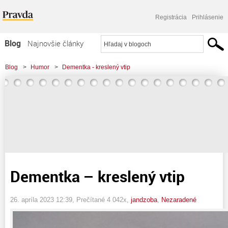
Registrácia
Prihlásenie
Blog
Najnovšie články
Najčítanejšie články
Blog
>
Humor
>
Dementka - kreslený vtip
Najkomentovanejšie články
Zoznam blogov
Komerčné blogy
Dementka – kreslený vtip
26. apríla 2023 12:39
, Prečítané 4 042x,
jandzoba
,
Nezaradené