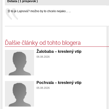
Debata ( 1 príspevok )
:D to je Lajnová? možno by to chcelo nejako... ...
Ďalšie články od tohto blogera
Žalobaba – kreslený vtip
06.08.2026
Pochvala – kreslený vtip
05.08.2026