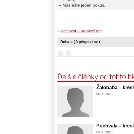
– Máš ešte jeden pokus.
«
Idem voliť! – kreslený vtip
Debata ( 0 príspevkov )
Ďalšie články od tohto b
Žalobaba – kresl
06.08.2026
Pochvala – kresl
05.08.2026