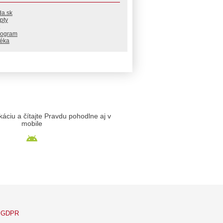
da.sk
pty
rogram
téka
likáciu a čítajte Pravdu pohodlne aj v
mobile
GDPR