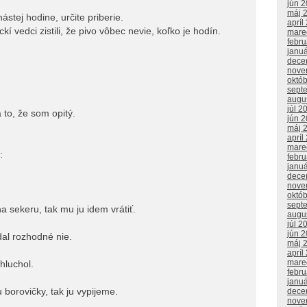
jún 
máj 
stej hodine, určite priberie.
apríl
 vedci zistili, že pivo vôbec nevie, koľko je hodín.
mare
febr
janu
dece
nove
októ
sept
augu
júl 2
 to, že som opitý.
jún 
máj 
apríl
mare
:
febr
janu
dece
nove
októ
sept
na sekeru, tak mu ju idem vrátiť.
augu
júl 2
jún 
al rozhodné nie.
máj 
apríl
mare
ohluchol.
febr
janu
borovičky, tak ju vypijeme.
dece
nove