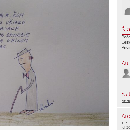
Šta
Poče
Celk
Prie
Aut
Kat
Neza
Arc
augu
júl 2