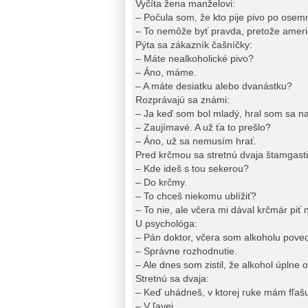
Vyčíta žena manželovi:
– Počula som, že kto pije pivo po osemná
– To nemôže byť pravda, pretože americkí
Pýta sa zákazník čašníčky:
– Máte nealkoholické pivo?
– Áno, máme.
– A máte desiatku alebo dvanástku?
Rozprávajú sa známi:
– Ja keď som bol mladý, hral som sa na
– Zaujímavé. A už ťa to prešlo?
– Áno, už sa nemusím hrať.
Pred krčmou sa stretnú dvaja štamgasti
– Kde ideš s tou sekerou?
– Do krčmy.
– To chceš niekomu ublížiť?
– To nie, ale včera mi dával krčmár piť 
U psychológa:
– Pán doktor, včera som alkoholu poved
– Správne rozhodnutie.
– Ale dnes som zistil, že alkohol úplne 
Stretnú sa dvaja:
– Keď uhádneš, v ktorej ruke mám fľašu 
– V ľavej.