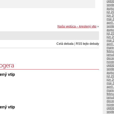
októ
sept
augu
júl 2
jún 
máj 
apríl
sept
Naša vedúca – kreslený vtip
»
augu
júl 2
jún 
máj 
Celá debata
|
RSS tejto debaty
apríl
mare
febr
janu
dece
nove
logera
októ
sept
augu
ený vtip
júl 2
jún 
máj 
apríl
mare
febr
janu
dece
nove
ený vtip
októ
sept