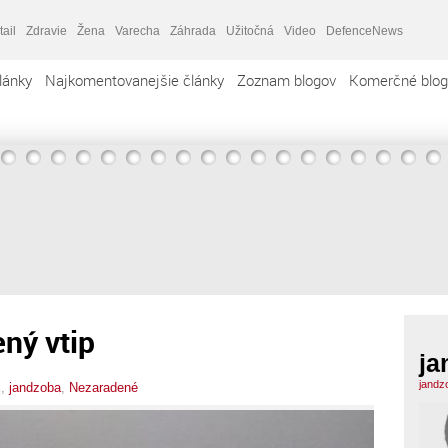
tail
Zdravie
Žena
Varecha
Záhrada
Užitočná
Video
DefenceNews
lánky
Najkomentovanejšie články
Zoznam blogov
Komerčné blog
ený vtip
ja
jandz
x,
jandzoba
,
Nezaradené