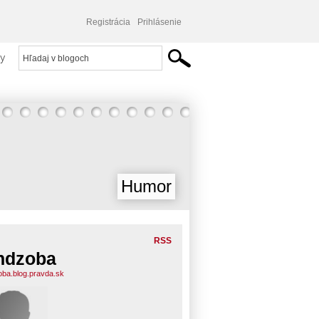
Registrácia
Prihlásenie
y
Humor
RSS
ndzoba
oba.blog.pravda.sk