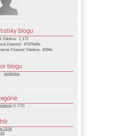
tistiky blogu
t článkov: 1,172
ová čítanosť: 4797649x
merná čítanosť článkov: 4094x
or blogu
jandzoba
egórie
radené
(1 172)
hív
st 2026
026