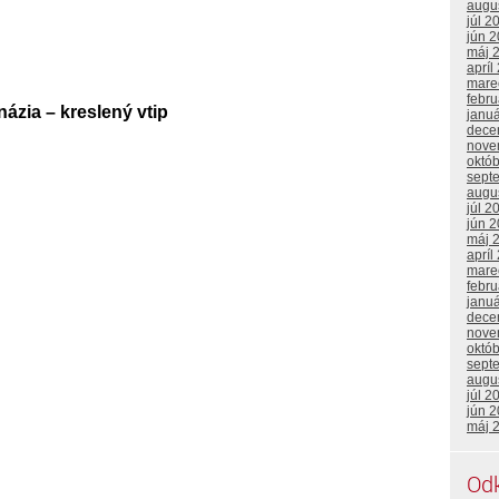
augu
júl 2
jún 
máj 
apríl
mare
febr
ázia – kreslený vtip
janu
dece
nove
októ
sept
augu
júl 2
jún 
máj 
apríl
mare
febr
janu
dece
nove
októ
sept
augu
júl 2
jún 
máj 
Od