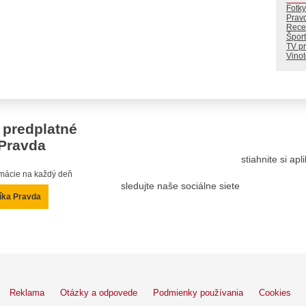
Fotky
Prav
Rece
Šport
TV p
Vino
 predplatné
Pravda
stiahnite si ap
ormácie na každý deň
sledujte naše sociálne siete
íka Pravda
Reklama
Otázky a odpovede
Podmienky používania
Cookies