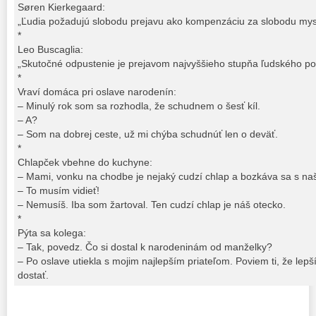
Søren Kierkegaard:
„Ľudia požadujú slobodu prejavu ako kompenzáciu za slobodu mysle
*
Leo Buscaglia:
„Skutočné odpustenie je prejavom najvyššieho stupňa ľudského po
*
Vraví domáca pri oslave narodenín:
– Minulý rok som sa rozhodla, že schudnem o šesť kíl.
– A?
– Som na dobrej ceste, už mi chýba schudnúť len o deväť.
*
Chlapček vbehne do kuchyne:
– Mami, vonku na chodbe je nejaký cudzí chlap a bozkáva sa s n
– To musím vidieť!
– Nemusíš. Iba som žartoval. Ten cudzí chlap je náš otecko.
*
Pýta sa kolega:
– Tak, povedz. Čo si dostal k narodeninám od manželky?
– Po oslave utiekla s mojim najlepším priateľom. Poviem ti, že le
dostať.