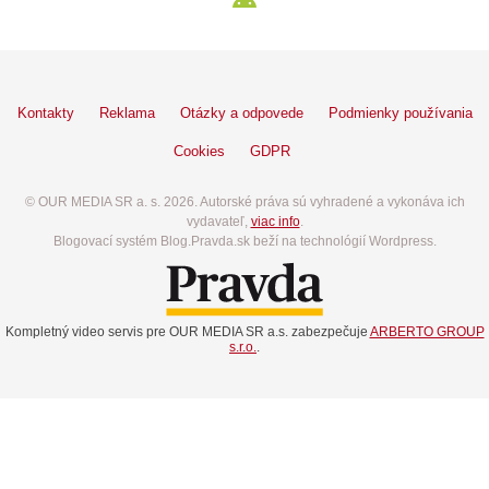
Kontakty
Reklama
Otázky a odpovede
Podmienky používania
Cookies
GDPR
© OUR MEDIA SR a. s. 2026. Autorské práva sú vyhradené a vykonáva ich
vydavateľ,
viac info
.
Blogovací systém Blog.Pravda.sk beží na technológií Wordpress.
Kompletný video servis pre OUR MEDIA SR a.s. zabezpečuje
ARBERTO GROUP
s.r.o.
.