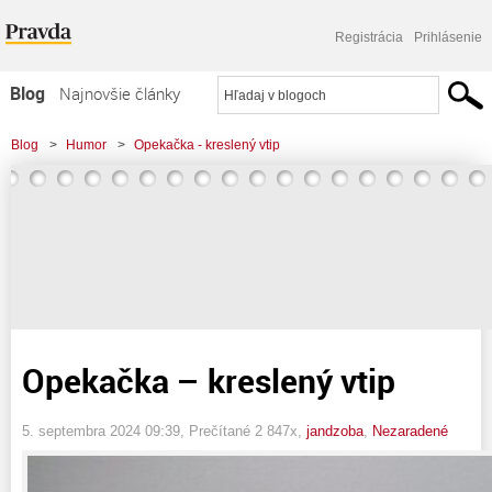
Registrácia
Prihlásenie
Blog
Najnovšie články
Najčítanejšie články
Blog
>
Humor
>
Opekačka - kreslený vtip
Najkomentovanejšie články
Zoznam blogov
Komerčné blogy
Opekačka – kreslený vtip
5. septembra 2024 09:39
, Prečítané 2 847x,
jandzoba
,
Nezaradené