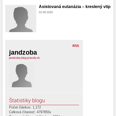
Asistovaná eutanázia – kreslený vtip
02.08.2026
RSS
jandzoba
jandzoba.blog.pravda.sk
Štatistiky blogu
Počet článkov: 1,172
Celková čítanosť: 4797855x