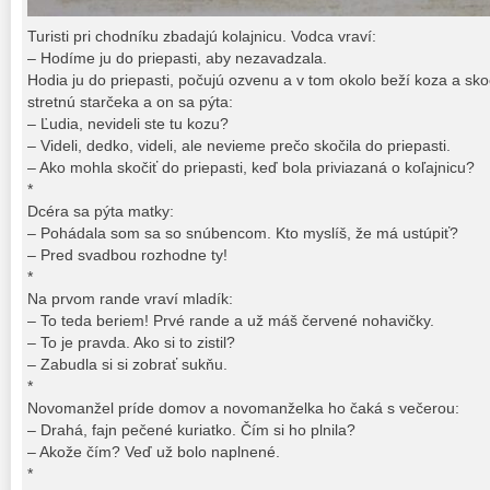
Turisti pri chodníku zbadajú kolajnicu. Vodca vraví:
– Hodíme ju do priepasti, aby nezavadzala.
Hodia ju do priepasti, počujú ozvenu a v tom okolo beží koza a skočí
stretnú starčeka a on sa pýta:
– Ľudia, nevideli ste tu kozu?
– Videli, dedko, videli, ale nevieme prečo skočila do priepasti.
– Ako mohla skočiť do priepasti, keď bola priviazaná o koľajnicu?
*
Dcéra sa pýta matky:
– Pohádala som sa so snúbencom. Kto myslíš, že má ustúpiť?
– Pred svadbou rozhodne ty!
*
Na prvom rande vraví mladík:
– To teda beriem! Prvé rande a už máš červené nohavičky.
– To je pravda. Ako si to zistil?
– Zabudla si si zobrať sukňu.
*
Novomanžel príde domov a novomanželka ho čaká s večerou:
– Drahá, fajn pečené kuriatko. Čím si ho plnila?
– Akože čím? Veď už bolo naplnené.
*