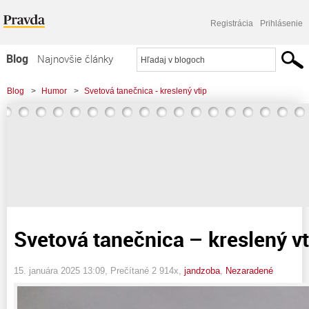
Registrácia
Prihlásenie
Blog
Najnovšie články
Najčítanejšie články
Blog
>
Humor
>
Svetová tanečnica - kreslený vtip
Najkomentovanejšie články
Zoznam blogov
Komerčné blogy
Svetová tanečnica – kreslený vt
15. januára 2025 13:09
, Prečítané 2 914x,
jandzoba
,
Nezaradené