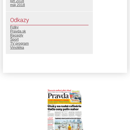
jún 2018
máj 2018
Odkazy
Fotky
Pravda.sk
Recepty
Šport
TV program
Vinotéka