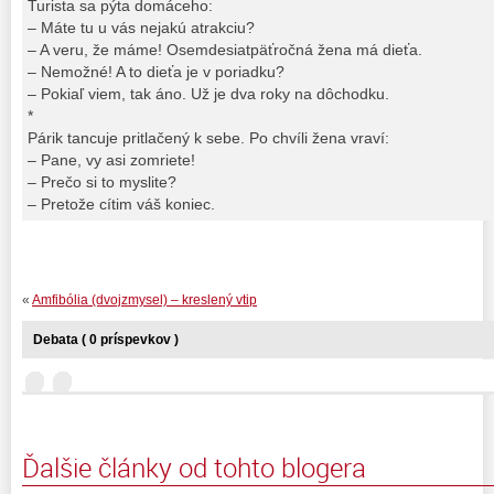
Turista sa pýta domáceho:
– Máte tu u vás nejakú atrakciu?
– A veru, že máme! Osemdesiatpäťročná žena má dieťa.
– Nemožné! A to dieťa je v poriadku?
– Pokiaľ viem, tak áno. Už je dva roky na dôchodku.
*
Párik tancuje pritlačený k sebe. Po chvíli žena vraví:
– Pane, vy asi zomriete!
– Prečo si to myslite?
– Pretože cítim váš koniec.
«
Amfibólia (dvojzmysel) – kreslený vtip
Debata ( 0 príspevkov )
Ďalšie články od tohto blogera