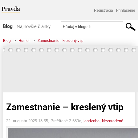
Registrácia
Prihlásenie
Blog
Najnovšie články
Najčítanejšie články
Blog
>
Humor
>
Zamestnanie - kreslený vtip
Najkomentovanejšie články
Zoznam blogov
Komerčné blogy
Zamestnanie – kreslený vtip
22. augusta 2025 13:55
, Prečítané 2 580x,
jandzoba
,
Nezaradené