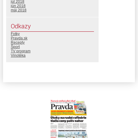
júl 2018
jún 2018
máj 2018
Odkazy
Fotky
Pravda.sk
Recepty
Šport
TV program
Vinotéka