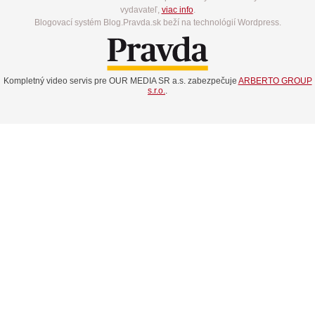
vydavateľ,
viac info
.
Blogovací systém Blog.Pravda.sk beží na technológií Wordpress.
Kompletný video servis pre OUR MEDIA SR a.s. zabezpečuje
ARBERTO GROUP
s.r.o.
.