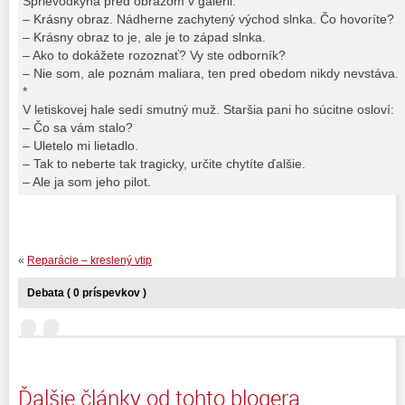
Sprievodkyňa pred obrazom v galérii:
– Krásny obraz. Nádherne zachytený východ slnka. Čo hovoríte?
– Krásny obraz to je, ale je to západ slnka.
– Ako to dokážete rozoznať? Vy ste odborník?
– Nie som, ale poznám maliara, ten pred obedom nikdy nevstáva.
*
V letiskovej hale sedí smutný muž. Staršia pani ho súcitne osloví:
– Čo sa vám stalo?
– Uletelo mi lietadlo.
– Tak to neberte tak tragicky, určite chytíte ďalšie.
– Ale ja som jeho pilot.
«
Reparácie – kreslený vtip
Debata ( 0 príspevkov )
Ďalšie články od tohto blogera