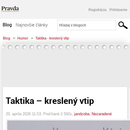
Registrácia
Prihlásenie
Blog
Najnovšie články
Najčítanejšie články
Blog
>
Humor
>
Taktika - kreslený vtip
Najkomentovanejšie články
Zoznam blogov
Komerčné blogy
Taktika – kreslený vtip
20. apríla 2026 11:53
, Prečítané 2 592x,
jandzoba
,
Nezaradené