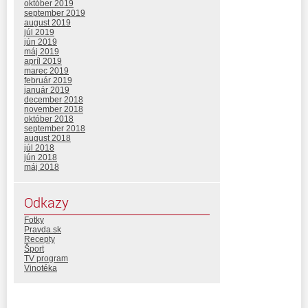
október 2019
september 2019
august 2019
júl 2019
jún 2019
máj 2019
apríl 2019
marec 2019
február 2019
január 2019
december 2018
november 2018
október 2018
september 2018
august 2018
júl 2018
jún 2018
máj 2018
Odkazy
Fotky
Pravda.sk
Recepty
Šport
TV program
Vinotéka