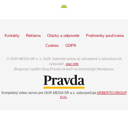
Kontakty
Reklama
Otázky a odpovede
Podmienky používania
Cookies
GDPR
© OUR MEDIA SR a. s. 2026. Autorské práva sú vyhradené a vykonáva ich
vydavateľ,
viac info
.
Blogovací systém Blog.Pravda.sk beží na technológií Wordpress.
Kompletný video servis pre OUR MEDIA SR a.s. zabezpečuje
ARBERTO GROUP
s.r.o.
.