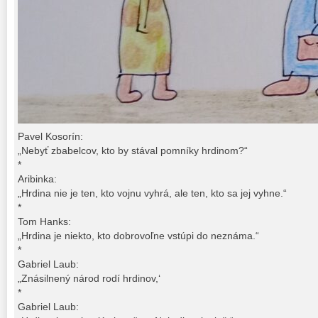
Pavel Kosorín:
„Nebyť zbabelcov, kto by stával pomníky hrdinom?“
*
Aribinka:
„Hrdina nie je ten, kto vojnu vyhrá, ale ten, kto sa jej vyhne.“
*
Tom Hanks:
„Hrdina je niekto, kto dobrovoľne vstúpi do neznáma.“
*
Gabriel Laub:
„Znásilnený národ rodí hrdinov,‘
*
Gabriel Laub: