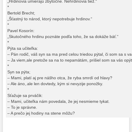
„Hrdinovia umierajú zbytočne. Nehrdinovia tiež.“
*
Bertold Brecht;
„Šťastný to národ, ktorý nepotrebuje hrdinov.“
*
Pavel Kosorín:
„Skutočného hrdinu poznáte podľa toho, že sa dokáže báť.“
*
Pýta sa učiteľka:
– Pán rodič, váš syn sa ma pred celou triedou pýtal, či som sa s v
– Ja viem,ale pretože sa na to nepamätám, prišiel som sa vás opý
*
Syn sa pýta;
– Mami, platí aj pre nášho otca, že ryba smrdí od hlavy?
– Ale áno,.ale len dovtedy, kým si nevyzije ponožky.
*
Sťažuje sa prváčik:
– Mami, učiteľka nám povedala, že jej nesmieme tykat.
– To je správne.
– A prečo jej hodiny na stene môžu?