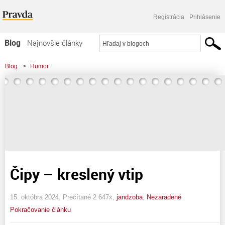
Registrácia
Prihlásenie
Blog
Najnovšie články
Najčítanejšie články
Blog
>
Humor
Najkomentovanejšie články
Zoznam blogov
Komerčné blogy
Čipy – kreslený vtip
15. októbra 2024, Prečítané 2 647x,
jandzoba
,
Nezaradené
Pokračovanie článku