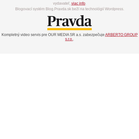
vydavateľ,
viac info
.
Blogovací systém Blog.Pravda.sk beží na technológií Wordpress.
Kompletný video servis pre OUR MEDIA SR a.s. zabezpečuje
ARBERTO GROUP
s.r.o.
.