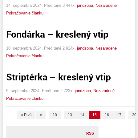
14. septembra 2024, Prečítané 3 447x,
jandzoba
,
Nezaradené
Pokračovanie článku
Fondárka – kreslený vtip
10. septembra 2024, Prečítané 2 924x,
jandzoba
,
Nezaradené
Pokračovanie článku
Striptérka – kreslený vtip
9. septembra 2024, Prečítané 2 723x,
jandzoba
,
Nezaradené
Pokračovanie článku
« Prvá
«
...
10
...
13
14
15
16
17
...
20
RSS