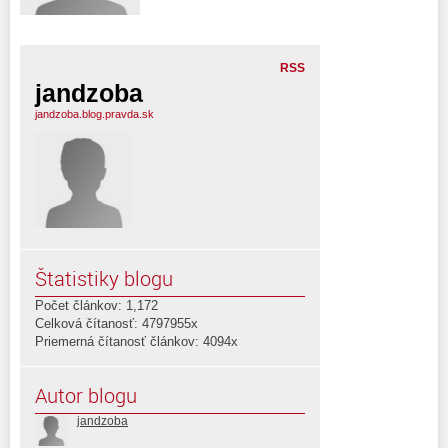
RSS
jandzoba
jandzoba.blog.pravda.sk
Štatistiky blogu
Počet článkov: 1,172
Celková čítanosť: 4797955x
Priemerná čítanosť článkov: 4094x
Autor blogu
jandzoba