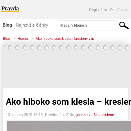
Registrácia
Prihlásenie
Blog
Najnovšie články
Najčítanejšie články
Blog
>
Humor
>
Ako hlboko som klesla - kreslený vtip
Najkomentovanejšie články
Zoznam blogov
Komerčné blogy
Ako hlboko som klesla – kreslen
13. marca 2019 16:13
, Prečítané 4 210x,
jandzoba
,
Nezaradené