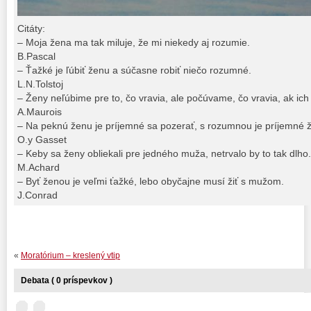
Citáty:
– Moja žena ma tak miluje, že mi niekedy aj rozumie.
B.Pascal
– Ťažké je ľúbiť ženu a súčasne robiť niečo rozumné.
L.N.Tolstoj
– Ženy neľúbime pre to, čo vravia, ale počúvame, čo vravia, ak ich
A.Maurois
– Na peknú ženu je príjemné sa pozerať, s rozumnou je príjemné ži
O.y Gasset
– Keby sa ženy obliekali pre jedného muža, netrvalo by to tak dlho.
M.Achard
– Byť ženou je veľmi ťažké, lebo obyčajne musí žiť s mužom.
J.Conrad
«
Moratórium – kreslený vtip
Debata ( 0 príspevkov )