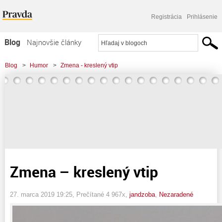
Registrácia
Prihlásenie
Blog
Najnovšie články
Najčítanejšie články
Blog
>
Humor
>
Zmena - kreslený vtip
Najkomentovanejšie články
Zoznam blogov
Komerčné blogy
Zmena – kreslený vtip
27. marca 2019 19:25
, Prečítané 4 967x,
jandzoba
,
Nezaradené