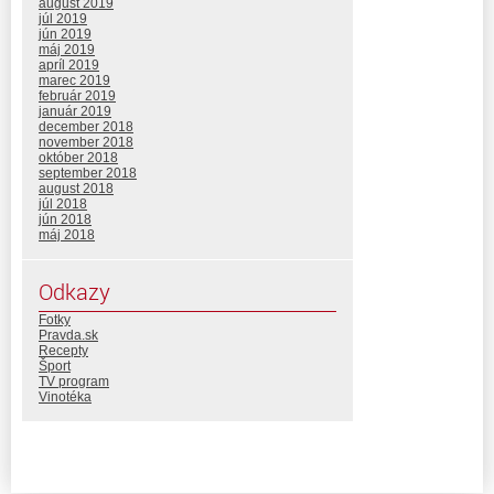
august 2019
júl 2019
jún 2019
máj 2019
apríl 2019
marec 2019
február 2019
január 2019
december 2018
november 2018
október 2018
september 2018
august 2018
júl 2018
jún 2018
máj 2018
Odkazy
Fotky
Pravda.sk
Recepty
Šport
TV program
Vinotéka