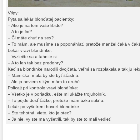
Vtipy:
Pýta sa lekár blonďatej pacientky:
– Ako je na tom vaše libido?
– A to je čo?
– Či máte chuť na sex?
– To mám, ale musíme sa poponáhľať, pretože manžel čaká v čaká
Lekár vraví blondínke:
– Vyzlečte sa a ľahnite si.
– A to len tak bez predohry?
Keď sa blondínke narodili dvojčatá, veľmi sa rozplakala a tak ju lek
– Mamička, mala by ste byť šťastná.
– Ale ja neviem s kým mám to druhé.
Policajt pri kontrole vraví blondínke:
– Všetko je v poriadku, ešte mi ukážte trojuholník.
– To pôjde dosť ťažko, pretože mám úzku sukňu.
Lekár po vyšetrení hovorí blondínke:
– Ste tehotná, viete, kto je otec?
– Ja nie, vy ste ma vyšetrili, tak by ste to mali vedieť.