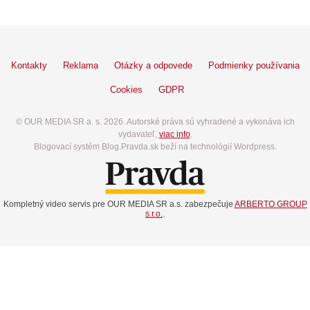
Kontakty
Reklama
Otázky a odpovede
Podmienky používania
Cookies
GDPR
© OUR MEDIA SR a. s. 2026. Autorské práva sú vyhradené a vykonáva ich
vydavateľ,
viac info
.
Blogovací systém Blog.Pravda.sk beží na technológií Wordpress.
Kompletný video servis pre OUR MEDIA SR a.s. zabezpečuje
ARBERTO GROUP
s.r.o.
.