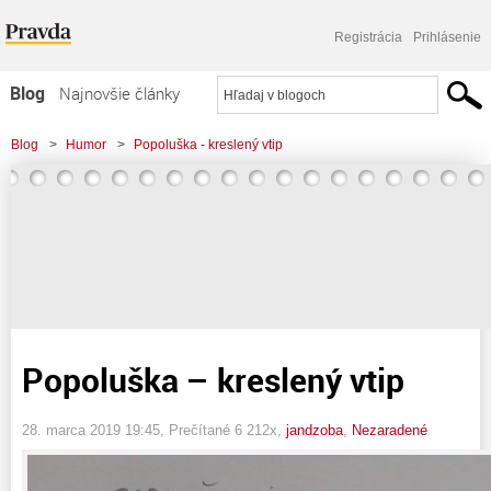
Registrácia
Prihlásenie
Blog
Najnovšie články
Najčítanejšie články
Blog
>
Humor
>
Popoluška - kreslený vtip
Najkomentovanejšie články
Zoznam blogov
Komerčné blogy
Popoluška – kreslený vtip
28. marca 2019 19:45
, Prečítané 6 212x,
jandzoba
,
Nezaradené