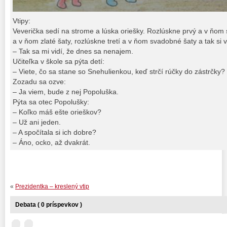
Vtipy:
Veverička sedí na strome a lúska oriešky. Rozlúskne prvý a v ňom 
a v ňom zlaté šaty, rozlúskne tretí a v ňom svadobné šaty a tak si
– Tak sa mi vidí, že dnes sa nenajem.
Učiteľka v škole sa pýta detí:
– Viete, čo sa stane so Snehulienkou, keď strčí rúčky do zástrčky?
Zozadu sa ozve:
– Ja viem, bude z nej Popoluška.
Pýta sa otec Popolušky:
– Koľko máš ešte orieškov?
– Už ani jeden.
– A spočítala si ich dobre?
– Áno, ocko, až dvakrát.
«
Prezidentka – kreslený vtip
Debata ( 0 príspevkov )