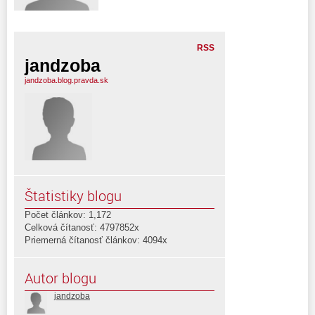
RSS
jandzoba
jandzoba.blog.pravda.sk
Štatistiky blogu
Počet článkov: 1,172
Celková čítanosť: 4797852x
Priemerná čítanosť článkov: 4094x
Autor blogu
jandzoba