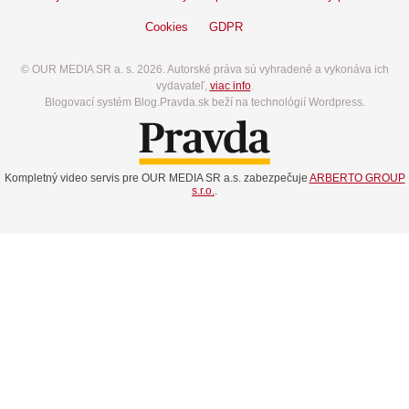
Cookies
GDPR
© OUR MEDIA SR a. s. 2026. Autorské práva sú vyhradené a vykonáva ich
vydavateľ,
viac info
.
Blogovací systém Blog.Pravda.sk beží na technológií Wordpress.
Kompletný video servis pre OUR MEDIA SR a.s. zabezpečuje
ARBERTO GROUP
s.r.o.
.