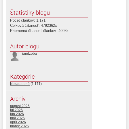
Štatistiky blogu
Počet článkov: 1,171
Celková čítanosť: 4792362x
Priemerná čítanosť článkov: 4093x
Autor blogu
jandzoba
Kategórie
Nezaradené
(1 171)
Archív
august 2026
júl 2026
jún 2026
máj 2026
apríl 2026
marec 2026