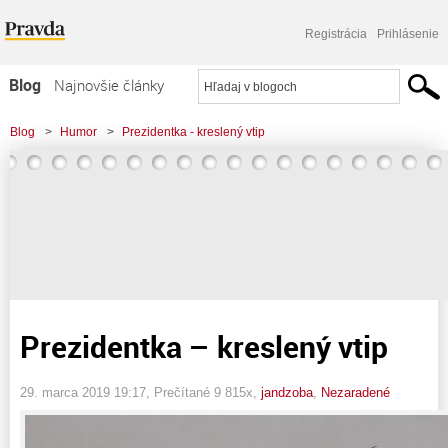
Registrácia
Prihlásenie
Blog
Najnovšie články
Najčítanejšie články
Blog
>
Humor
>
Prezidentka - kreslený vtip
Najkomentovanejšie články
Zoznam blogov
Komerčné blogy
Prezidentka – kreslený vtip
29. marca 2019 19:17
, Prečítané 9 815x,
jandzoba
,
Nezaradené