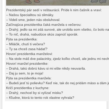
Prezidentský pár sedí v reštaurácii. Príde k nim čašník a vraví:
– Našou špecialitou sú slimáky.
– Videli sme, jeden nás obsluhoval.
Začínajúca prezidentka čaká manžela s večerou:
– Drahý, jedlo sa mi zdá surové, ale urobila som všetko, čo bolo n
– To nič, drahá, nabudúce skús zapnúť sporák.
Pýta sa prezidentka:
– Miláčik, chutí ti večera?
– Ty sa chceš zasa hádať?
Hovorí prezidentka manželovi:
– Na stole máš dve palacinky, zjedz koľko chceš, ale jednu mi nech
Hovorí manžel prezidentke:
– Drahá, takú dobrú kávu si mi ešte nikdy neuvarila.
– Daj ju sem, to je moja!
Pýta sa prezidentka manžela:
– Budeš jesť tú polievku? Keď nie, tak do nej pridám mäso a dám j
Kričí prezidentka z kuchyne:
– Drahý, nechcel by si vylízať misku?
– Kľudne, ktorá to tento rok vlastne vyhrala?