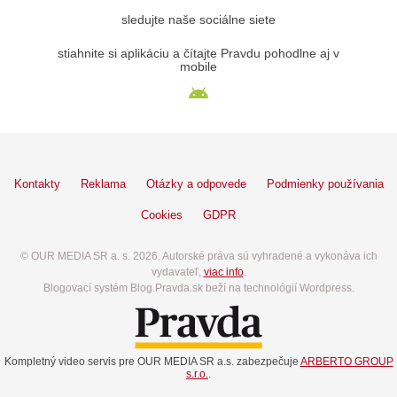
sledujte naše sociálne siete
stiahnite si aplikáciu a čítajte Pravdu pohodlne aj v
mobile
Kontakty
Reklama
Otázky a odpovede
Podmienky používania
Cookies
GDPR
© OUR MEDIA SR a. s. 2026. Autorské práva sú vyhradené a vykonáva ich
vydavateľ,
viac info
.
Blogovací systém Blog.Pravda.sk beží na technológií Wordpress.
Kompletný video servis pre OUR MEDIA SR a.s. zabezpečuje
ARBERTO GROUP
s.r.o.
.