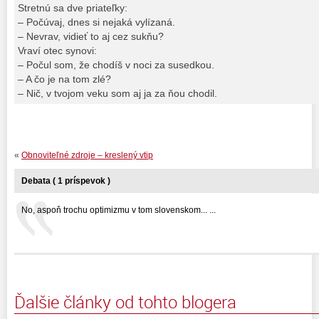
Stretnú sa dve priateľky:
– Počúvaj, dnes si nejaká vylízaná.
– Nevrav, vidieť to aj cez sukňu?
Vraví otec synovi:
– Počul som, že chodíš v noci za susedkou.
– A čo je na tom zlé?
– Nič, v tvojom veku som aj ja za ňou chodil.
«
Obnoviteľné zdroje – kreslený vtip
Debata ( 1 príspevok )
No, aspoň trochu optimizmu v tom slovenskom... ...
Ďalšie články od tohto blogera