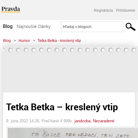
Registrácia
Prihlásenie
Blog
Najnovšie články
Najčítanejšie články
Blog
>
Humor
>
Tetka Betka - kreslený vtip
Najkomentovanejšie články
Zoznam blogov
Komerčné blogy
Tetka Betka – kreslený vtip
9. júna 2022 14:26
, Prečítané 4 999x,
jandzoba
,
Nezaradené