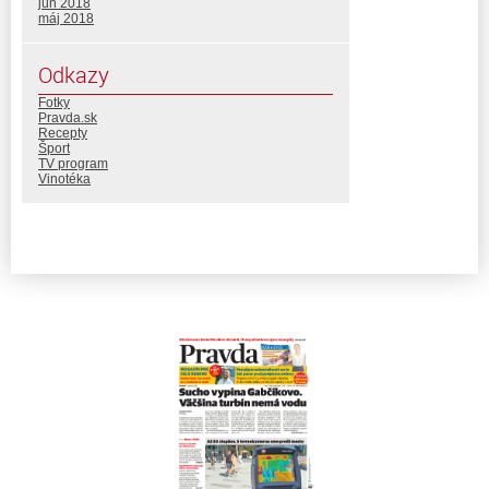
jún 2018
máj 2018
Odkazy
Fotky
Pravda.sk
Recepty
Šport
TV program
Vinotéka