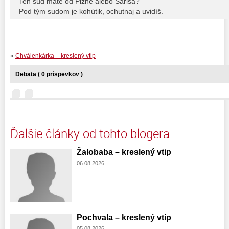
– Ten sud máte od Plzne alebo Šariša?
– Pod tým sudom je kohútik, ochutnaj a uvidíš.
«
Chválenkárka – kreslený vtip
Debata ( 0 príspevkov )
Ďalšie články od tohto blogera
Žalobaba – kreslený vtip
06.08.2026
Pochvala – kreslený vtip
05.08.2026