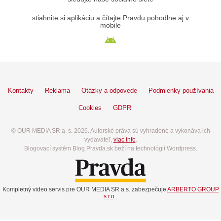
stiahnite si aplikáciu a čítajte Pravdu pohodlne aj v
mobile
Kontakty
Reklama
Otázky a odpovede
Podmienky používania
Cookies
GDPR
© OUR MEDIA SR a. s. 2026. Autorské práva sú vyhradené a vykonáva ich
vydavateľ,
viac info
.
Blogovací systém Blog.Pravda.sk beží na technológií Wordpress.
Kompletný video servis pre OUR MEDIA SR a.s. zabezpečuje
ARBERTO GROUP
s.r.o.
.