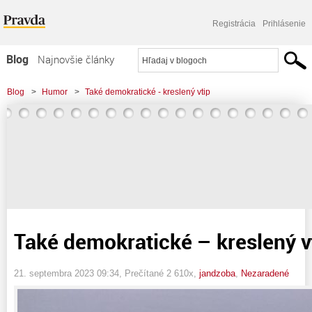
Registrácia
Prihlásenie
Blog
Najnovšie články
Najčítanejšie články
Blog
>
Humor
>
Také demokratické - kreslený vtip
Najkomentovanejšie články
Zoznam blogov
Komerčné blogy
Také demokratické – kreslený v
21. septembra 2023 09:34
, Prečítané 2 610x,
jandzoba
,
Nezaradené