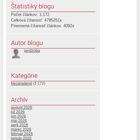
Štatistiky blogu
Počet článkov: 1,172
Celková čítanosť: 4795251x
Priemerná čítanosť článkov: 4092x
Autor blogu
jandzoba
Kategórie
Nezaradené
(1 172)
Archív
august 2026
júl 2026
jún 2026
máj 2026
apríl 2026
marec 2026
február 2026
január 2026