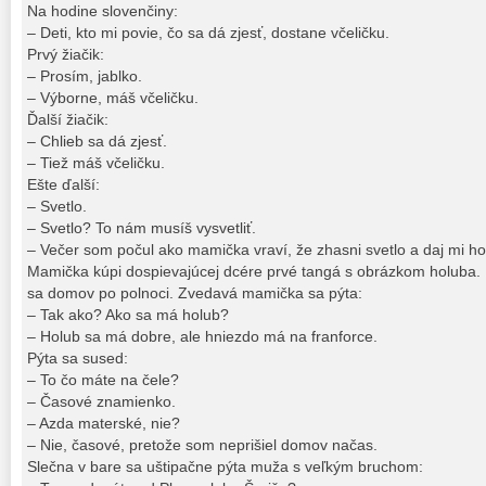
Na hodine slovenčiny:
– Deti, kto mi povie, čo sa dá zjesť, dostane včeličku.
Prvý žiačik:
– Prosím, jablko.
– Výborne, máš včeličku.
Ďalší žiačik:
– Chlieb sa dá zjesť.
– Tiež máš včeličku.
Ešte ďalší:
– Svetlo.
– Svetlo? To nám musíš vysvetliť.
– Večer som počul ako mamička vraví, že zhasni svetlo a daj mi ho
Mamička kúpi dospievajúcej dcére prvé tangá s obrázkom holuba. D
sa domov po polnoci. Zvedavá mamička sa pýta:
– Tak ako? Ako sa má holub?
– Holub sa má dobre, ale hniezdo má na franforce.
Pýta sa sused:
– To čo máte na čele?
– Časové znamienko.
– Azda materské, nie?
– Nie, časové, pretože som neprišiel domov načas.
Slečna v bare sa uštipačne pýta muža s veľkým bruchom: