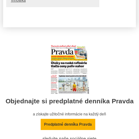
Vinotéka
Objednajte si predplatné denníka Pravda
a získajte užitočné informácie na každý deň
Predplatné denníka Pravda
sledujte naše sociálne siete