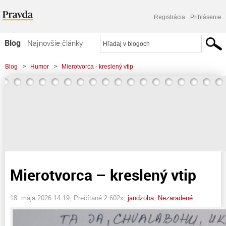
Registrácia
Prihlásenie
Blog
Najnovšie články
Najčítanejšie články
Blog
>
Humor
>
Mierotvorca - kreslený vtip
Najkomentovanejšie články
Zoznam blogov
Komerčné blogy
Mierotvorca – kreslený vtip
18. mája 2026 14:19
, Prečítané 2 602x,
jandzoba
,
Nezaradené