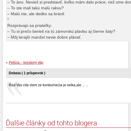
– To áno. Nevieš si predstaviť, koľko mám dalo práce, než sme dos
– To ste mali takú malú rakvu?
– Malú nie, ale dedko sa bránil.
*
Rozprávajú sa priateľky:
– Tu si prečo berieš na tú zámorskú plavbu aj čierne šaty?
– Môj terajší manžel nevie dobre plávať.
«
Petícia – kreslený vtip
Debata ( 1 príspevok )
Rad Vas cita viem ze konkurnecia je velka,ale ... ...
Ďalšie články od tohto blogera