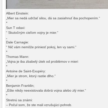
Albert Einstein:
„Mier sa nedá udržať silou, dá sa zasiahnuť iba pochopením.“
*
Sun T odaxi:
“ Skutočným cieľom vojny je mier.“
„
Dale Carnagie:
“ Nič vám nemôže priniesť pokoj, len vy sami.“
*
Thomas Mann:
„Vojna je iba zbabelý útek od problémov v mieri
*
Antoine de Saint-Exupéry:
„Mier je strom, ktorý rastie dlho.“
*
Benjamin Franklin;
„Ešte nikdy neexistovala dobrá vojna alebo zlý mier.“
*
Stretnú sa známi:
– Počul som, že ste mali vzrušujúci pohreb.