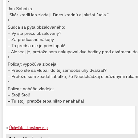
*
Jan Sobotka:
„Skôr kradli len zlodeji. Dnes kradnú aj slušní ľudia.“
*
Sudca sa pýta obžalovaného:
– Vy ste prečo obžalovaný?
– Za predčasné nákupy.
– To predsa nie je priestupok!
– Ale vraj je, pretože som nakupoval dve hodiny pred otváracou d
*
Policajt vypočúva zlodeja:
– Prečo ste sa vlúpali do tej samoobsluhy dvakrát?
– Pretože som zbadal tabuľku, že Neodchádzaj s prázdnymi rukam
*
Policajt naháňa zlodeja:
– Stoj! Stoj!
– Tu stoj, pretože teba nikto nenaháňa!
«
Úchylák – kreslený vtip