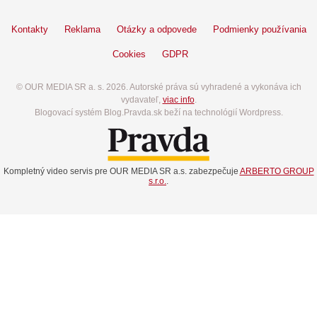
Kontakty
Reklama
Otázky a odpovede
Podmienky používania
Cookies
GDPR
© OUR MEDIA SR a. s. 2026. Autorské práva sú vyhradené a vykonáva ich
vydavateľ,
viac info
.
Blogovací systém Blog.Pravda.sk beží na technológií Wordpress.
Kompletný video servis pre OUR MEDIA SR a.s. zabezpečuje
ARBERTO GROUP
s.r.o.
.