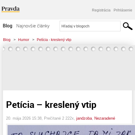
Registrácia
Prihlásenie
Blog
Najnovšie články
Najčítanejšie články
Blog
>
Humor
>
Petícia - kreslený vtip
Najkomentovanejšie články
Zoznam blogov
Komerčné blogy
Petícia – kreslený vtip
20. mája 2026 15:38
, Prečítané 2 222x,
jandzoba
,
Nezaradené