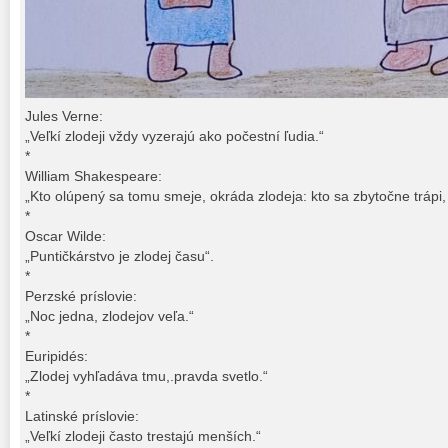
Jules Verne:
„Veľkí zlodeji vždy vyzerajú ako počestní ľudia.“
*
William Shakespeare:
„Kto olúpený sa tomu smeje, okráda zlodeja: kto sa zbytočne trápi
*
Oscar Wilde:
„Puntičkárstvo je zlodej času“.
*
Perzské príslovie:
„Noc jedna, zlodejov veľa.“
*
Euripidés:
„Zlodej vyhľadáva tmu,.pravda svetlo.“
*
Latinské príslovie:
„Veľkí zlodeji často trestajú menších.“