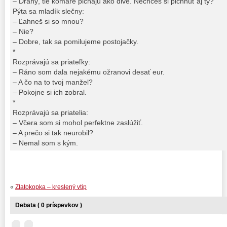
– Drahý, tie komáre pichajú ako divé. Nechceš si pichnúť aj ty?
Pýta sa mladík slečny:
– Ľahneš si so mnou?
– Nie?
– Dobre, tak sa pomilujeme postojačky.
*
Rozprávajú sa priateľky:
– Ráno som dala nejakému ožranovi desať eur.
– A čo na to tvoj manžel?
– Pokojne si ich zobral.
*
Rozprávajú sa priatelia:
– Včera som si mohol perfektne zaslúžiť.
– A prečo si tak neurobil?
– Nemal som s kým.
«
Zlatokopka – kreslený vtip
Debata ( 0 príspevkov )