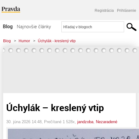
Registrácia
Prihlásenie
Blog
Najnovšie články
Najčítanejšie články
Blog
>
Humor
>
Úchylák - kreslený vtip
Najkomentovanejšie články
Zoznam blogov
Komerčné blogy
Úchylák – kreslený vtip
30. júna 2026 14:48
, Prečítané 1 528x,
jandzoba
,
Nezaradené