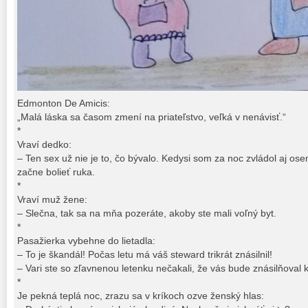
Edmonton De Amicis:
„Malá láska sa časom zmení na priateľstvo, veľká v nenávisť.“
*
Vraví dedko:
– Ten sex už nie je to, čo bývalo. Kedysi som za noc zvládol aj os
začne bolieť ruka.
*
Vraví muž žene:
– Slečna, tak sa na mňa pozeráte, akoby ste mali voľný byt.
*
Pasažierka vybehne do lietadla:
– To je škandál! Počas letu má váš steward trikrát znásilnil!
– Vari ste so zľavnenou letenku nečakali, že vás bude znásilňoval 
*
Je pekná teplá noc, zrazu sa v kríkoch ozve ženský hlas: