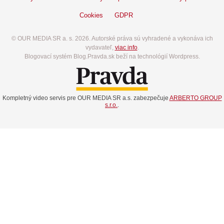
Cookies
GDPR
© OUR MEDIA SR a. s. 2026. Autorské práva sú vyhradené a vykonáva ich
vydavateľ,
viac info
.
Blogovací systém Blog.Pravda.sk beží na technológií Wordpress.
Kompletný video servis pre OUR MEDIA SR a.s. zabezpečuje
ARBERTO GROUP
s.r.o.
.