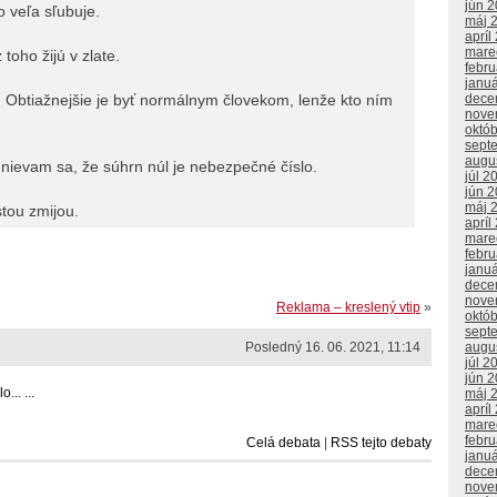
jún 
o veľa sľubuje.
máj 
apríl
mare
 toho žijú v zlate.
febr
janu
. Obtiažnejšie je byť normálnym človekom, lenže kto ním
dece
nove
októ
sept
augu
ievam sa, že súhrn núl je nebezpečné číslo.
júl 2
jún 
máj 
stou zmijou.
apríl
mare
febr
janu
dece
nove
Reklama – kreslený vtip
»
októ
sept
Posledný 16. 06. 2021, 11:14
augu
júl 2
jún 
.. ...
máj 
apríl
mare
febr
Celá debata
|
RSS tejto debaty
janu
dece
nove