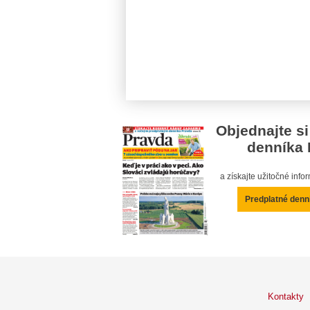
Objednajte si
denníka 
a získajte užitočné inf
Predplatné denn
Kontakty