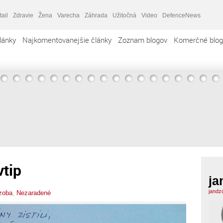
tail
Zdravie
Žena
Varecha
Záhrada
Užitočná
Video
DefenceNews
lánky
Najkomentovanejšie články
Zoznam blogov
Komerčné blog
vtip
ja
jandz
zoba
,
Nezaradené