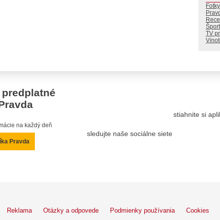
Fotky
Prav
Rece
Šport
TV p
Vino
 predplatné
Pravda
stiahnite si ap
ormácie na každý deň
sledujte naše sociálne siete
íka Pravda
Reklama
Otázky a odpovede
Podmienky používania
Cookies