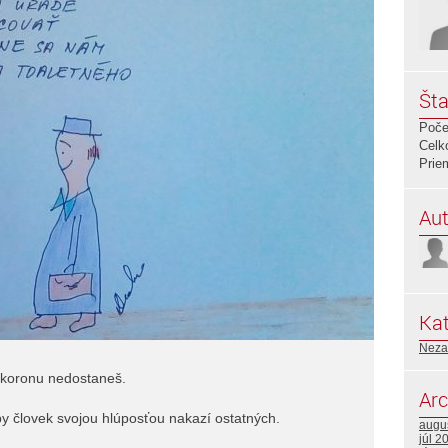
Šta
Poče
Celk
Prie
Aut
Kat
Neza
ú koronu nedostaneš.
Arc
y človek svojou hlúposťou nakazí ostatných.
augu
júl 2