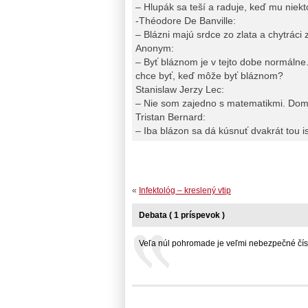
– Hlupák sa teší a raduje, keď mu niekt
-Théodore De Banville:
– Blázni majú srdce zo zlata a chytráci z
Anonym:
– Byť bláznom je v tejto dobe normálne
chce byť, keď môže byť bláznom?
Stanislaw Jerzy Lec:
– Nie som zajedno s matematikmi. Domn
Tristan Bernard:
– Iba blázon sa dá kúsnuť dvakrát tou i
«
Infektológ – kreslený vtip
Debata ( 1 príspevok )
Veľa núl pohromade je veľmi nebezpečné číslo.