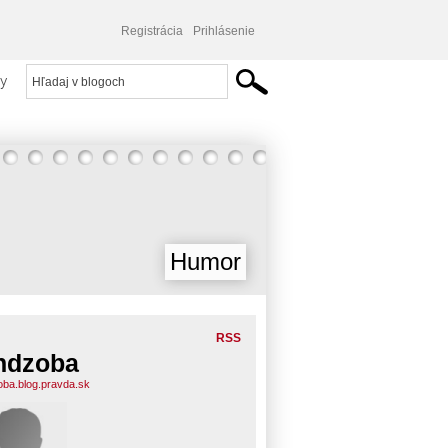
Registrácia
Prihlásenie
y
Humor
RSS
ndzoba
oba.blog.pravda.sk