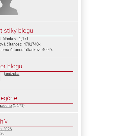
tistiky blogu
t článkov: 1,171
ová čítanosť: 4791740x
merná čítanosť článkov: 4092x
or blogu
jandzoba
egórie
radené
(1 171)
hív
st 2026
026