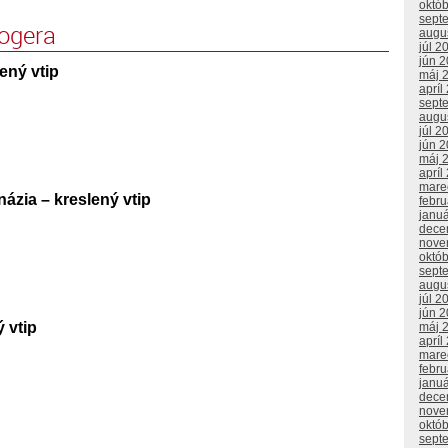
októ
sept
logera
augu
júl 2
jún 
ený vtip
máj 
apríl
sept
augu
júl 2
jún 
máj 
apríl
mare
ázia – kreslený vtip
febr
janu
dece
nove
októ
sept
augu
júl 2
jún 
 vtip
máj 
apríl
mare
febr
janu
dece
nove
októ
sept