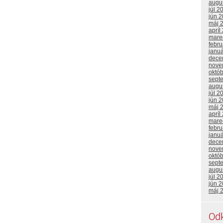
augu
júl 2
jún 
máj 
apríl
mare
febr
janu
dece
nove
októ
sept
augu
júl 2
jún 
máj 
apríl
mare
febr
janu
dece
nove
októ
sept
augu
júl 2
jún 
máj 
Od