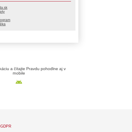
da.sk
pty
rogram
téka
likáciu a čítajte Pravdu pohodlne aj v
mobile
GDPR